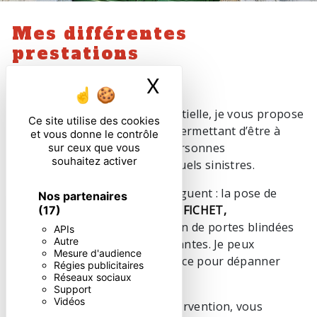
Mes différentes
prestations
Dans L’Aude
X
Masquer le ban
Parce que la sécurité est essentielle, je vous propose
Ce site utilise des cookies
différentes prestations vous permettant d’être à
et vous donne le contrôle
l’abri des cambrioleurs, des personnes
sur ceux que vous
souhaitez activer
malintentionnées et des éventuels sinistres.
Parmi mes spécialités se distinguent : la pose de
Nos partenaires
serrures multipoint
(BRICARD, FICHET,
(17)
VACHETTE,PICARD)
, installation de portes blindées
APIs
Autre
et le blindage des portes existantes. Je peux
Mesure d'audience
également intervenir en urgence pour dépanner
Régies publicitaires
tous les équipements.
Réseaux sociaux
Support
Vidéos
Soyez rassuré ! Après mon intervention, vous