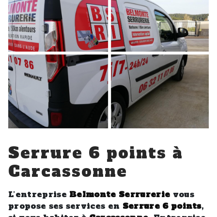
Serrure 6 points à
Carcassonne
L’entreprise
Belmonte Serrurerie
vous
propose ses services en
Serrure 6 points
,