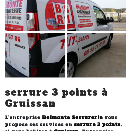
serrure 3 points à
Gruissan
L’entreprise
Belmonte Serrurerie
vous
propose ses services en
serrure 3 points
,