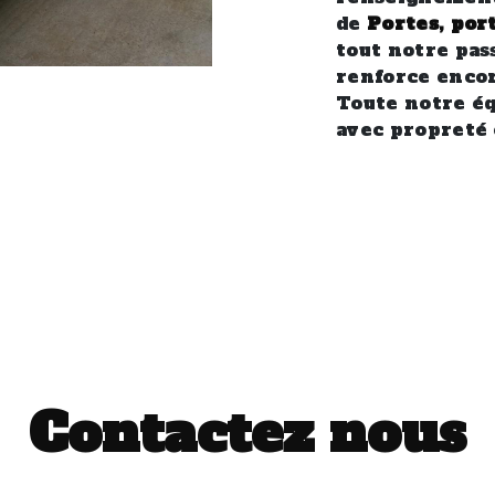
de
Portes, port
tout notre pas
renforce encor
Toute notre équ
avec propreté 
Contactez nous