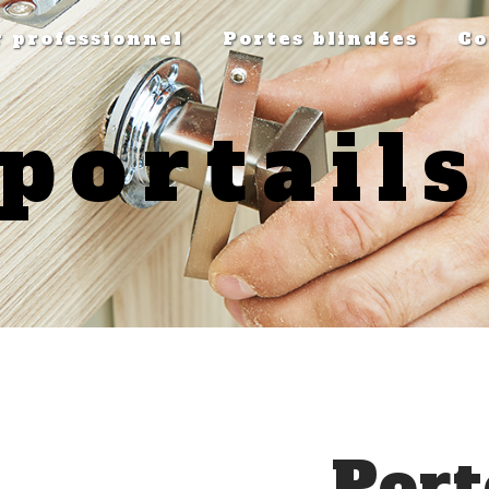
 professionnel
Portes blindées
Co
 portail
Port