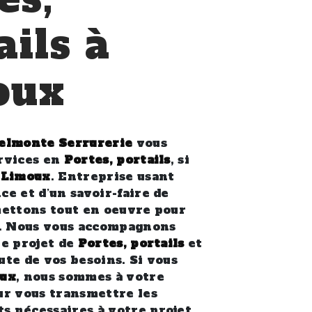
ails à
oux
elmonte Serrurerie
vous
rvices en
Portes, portails
, si
à
Limoux
. Entreprise usant
ce et d’un savoir-faire de
mettons tout en oeuvre pour
e. Nous vous accompagnons
re projet de
Portes, portails
et
ute de vos besoins. Si vous
ux
, nous sommes à votre
ur vous transmettre les
 nécessaires à votre projet