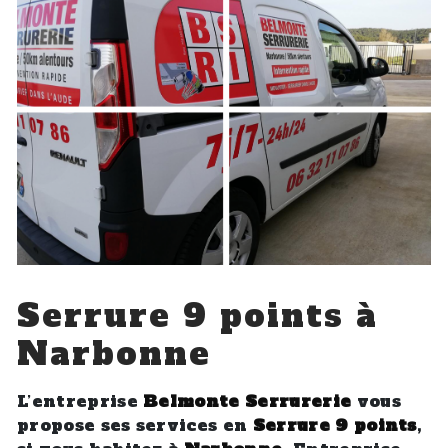
Serrure 9 points à
Narbonne
L’entreprise
Belmonte Serrurerie
vous
propose ses services en
Serrure 9 points
,