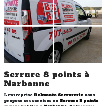
Serrure 8 points à
Narbonne
L’entreprise
Belmonte Serrurerie
vous
propose ses services en
Serrure 8 points
,