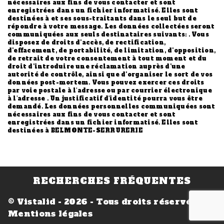
nécessaires aux fins de vous contacter et sont
enregistrées dans un fichier informatisé. Elles sont
destinées à et ses sous-traitants dans le seul but de
répondre à votre message. Les données collectées seront
communiquées aux seuls destinataires suivants: . Vous
disposez de droits d’accès, de rectification,
d’effacement, de portabilité, de limitation, d’opposition,
de retrait de votre consentement à tout moment et du
droit d’introduire une réclamation auprès d’une
autorité de contrôle, ainsi que d’organiser le sort de vos
données post-mortem. Vous pouvez exercer ces droits
par voie postale à l'adresse ou par courrier électronique
à l'adresse . Un justificatif d'identité pourra vous être
demandé. Les données personnelles communiquées sont
nécessaires aux fins de vous contacter et sont
enregistrées dans un fichier informatisé. Elles sont
destinées à BELMONTE-SERRURERIE
RECHERCHES FRÉQUENTES
©
Vistalid
- 2026 - Tous droits réservés -
Mentions légales